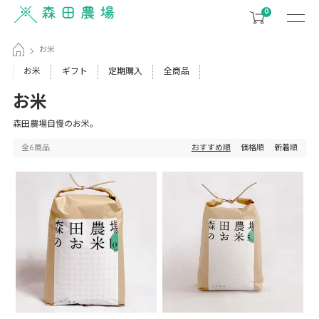
0
お米
お米
ギフト
定期購入
全商品
お米
森田農場自慢のお米。
おすすめ順
全6商品
価格順
新着順